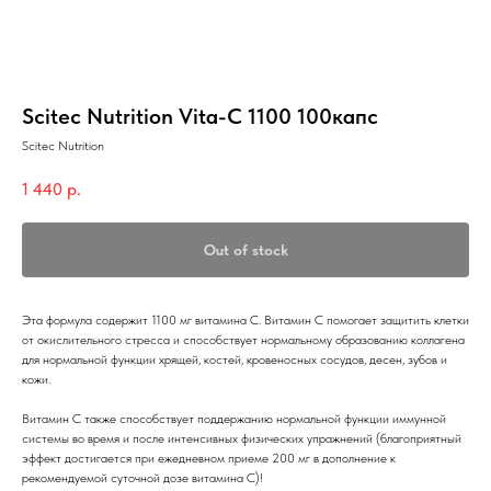
Scitec Nutrition Vita-C 1100 100капс
Scitec Nutrition
1 440
р.
Out of stock
Эта формула содержит 1100 мг витамина С. Витамин С помогает защитить клетки
от окислительного стресса и способствует нормальному образованию коллагена
для нормальной функции хрящей, костей, кровеносных сосудов, десен, зубов и
кожи.
Витамин С также способствует поддержанию нормальной функции иммунной
системы во время и после интенсивных физических упражнений (благоприятный
эффект достигается при ежедневном приеме 200 мг в дополнение к
рекомендуемой суточной дозе витамина С)!