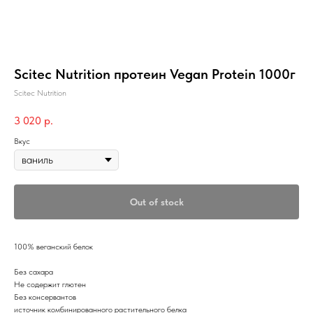
Scitec Nutrition протеин Vegan Protein 1000г
Scitec Nutrition
3 020
р.
Вкус
Out of stock
100% веганский белок
Без сахара
Не содержит глютен
Без консервантов
источник комбинированного растительного белка