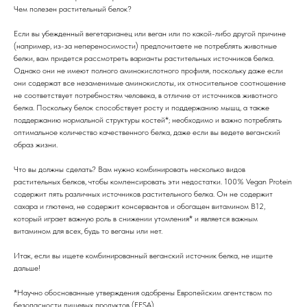
Чем полезен растительный белок?
Если вы убежденный вегетарианец или веган или по какой-либо другой причине
(например, из-за непереносимости) предпочитаете не потреблять животные
белки, вам придется рассмотреть варианты растительных источников белка.
Однако они не имеют полного аминокислотного профиля, поскольку даже если
они содержат все незаменимые аминокислоты, их относительное соотношение
не соответствует потребностям человека, в отличие от источников животного
белка. Поскольку белок способствует росту и поддержанию мышц, а также
поддержанию нормальной структуры костей*; необходимо и важно потреблять
оптимальное количество качественного белка, даже если вы ведете веганский
образ жизни.
Что вы должны сделать? Вам нужно комбинировать несколько видов
растительных белков, чтобы компенсировать эти недостатки. 100% Vegan Protein
содержит пять различных источников растительного белка. Он не содержит
сахара и глютена, не содержит консервантов и обогащен витамином B12,
который играет важную роль в снижении утомления* и является важным
витамином для всех, будь то веганы или нет.
Итак, если вы ищете комбинированный веганский источник белка, не ищите
дальше!
*Научно обоснованные утверждения одобрены Европейским агентством по
безопасности пищевых продуктов (EFSA).