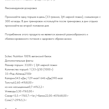
Рекомендуемая дозировка
Принимайте одну порцию в день (33 грамма, 3/4 мерной ложки), смешанную с
300 мл воды. В дни тренировок используйте после тренировки; в дни отдыха
принимайте во второй половине дня.
Потребление этого продукта не является заменой разнообразного и
сбалансированного питания и здорового образа жизни.
Scitec Nutrition 100% веганский белок
Дополнительные факты:
Размер порции: 33,00 г | 3/4 мерной ложки
Количество порций: 1 (33 г)/30 (1000 г)
33 гРод-Айленд2100г
Калории543 кДж / 129 ккал1 646 кДж/390 ккал
Толстый2,60 г4%8,00 г
из них насыщенные0,7 г4%2,2 г
Углеводы3,30 г1%0,00 г
Сахар<0,5 г<1%0,7 г<br />белок22,00 г45%68,00 г
Соль1,7 г29%5,3 г