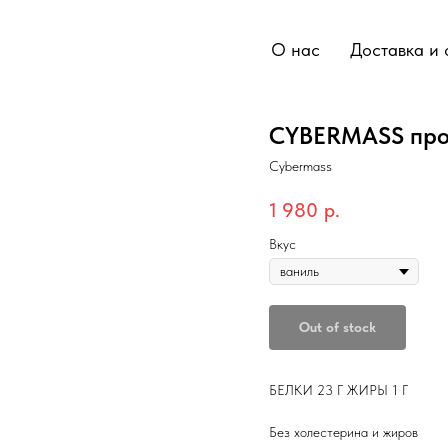
О нас
Доставка и 
CYBERMASS прот
Cybermass
1 980
р.
Вкус
Out of stock
БЕЛКИ 23 Г ЖИРЫ 1 Г
Без холестерина и жиров