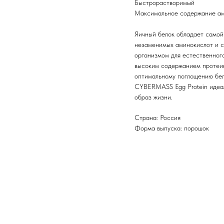
Быстрорастворимый
Максимальное содержание а
Яичный белок обладает самой
незаменимых аминокислот и с
организмом для естественного
высоким содержанием протеин
оптимальному поглощению бел
CYBERMASS Egg Protein идеал
образ жизни.
Страна: Россия
Форма выпуска: порошок