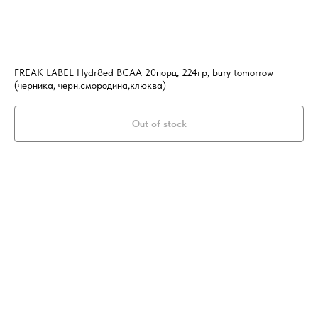
FREAK LABEL Hydr8ed BCAA 20порц, 224гр, bury tomorrow
(черника, черн.смородина,клюква)
Out of stock