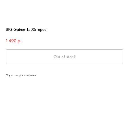
BIG Gainer 1500г орео
1 490
р.
Out of stock
Форма выпуска: порошок