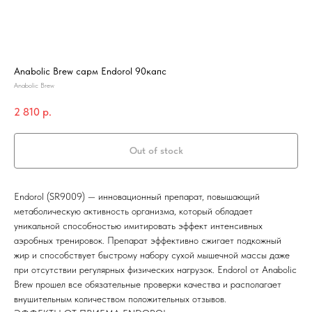
Anabolic Brew сарм Endorol 90капс
Anabolic Brew
2 810
р.
Out of stock
Endorol (SR9009) — инновационный препарат, повышающий
метаболическую активность организма, который обладает
уникальной способностью имитировать эффект интенсивных
аэробных тренировок. Препарат эффективно сжигает подкожный
жир и способствует быстрому набору сухой мышечной массы даже
при отсутствии регулярных физических нагрузок. Endorol от Anabolic
Brew прошел все обязательные проверки качества и располагает
внушительным количеством положительных отзывов.