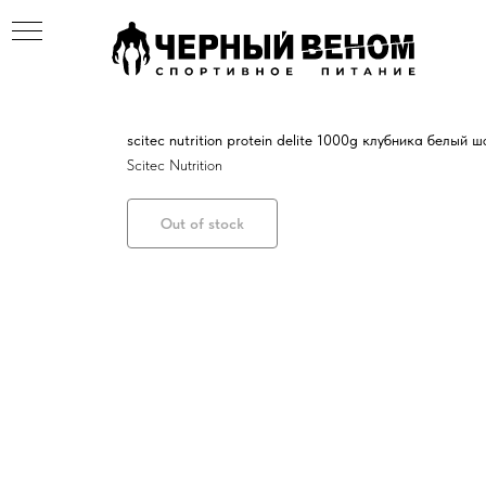
scitec nutrition protein delite 1000g клубника белый ш
Scitec Nutrition
Out of stock