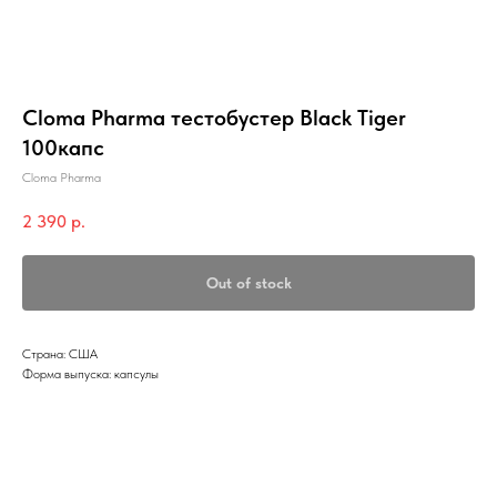
Cloma Pharma тестобустер Black Tiger
100капс
Cloma Pharma
2 390
р.
Out of stock
Страна: США
Форма выпуска: капсулы