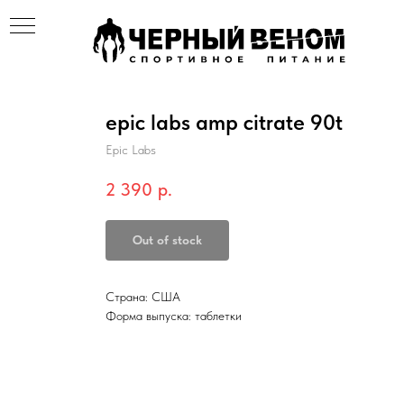
epic labs amp citrate 90t
Epic Labs
2 390
р.
Out of stock
Страна: США
Форма выпуска: таблетки