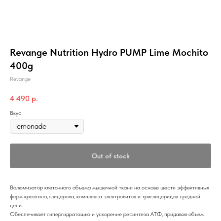
Revange Nutrition Hydro PUMP Lime Mochito
400g
Revange
4 490
р.
Вкус
Out of stock
Волюмизатор клеточного объема мышечной ткани на основе шести эффективных
форм креатина, глицерола, комплекса электролитов и триглицеридов средней
цепи.
Обеспечивает гипергидратацию и ускорение ресинтеза АТФ, придавая объем