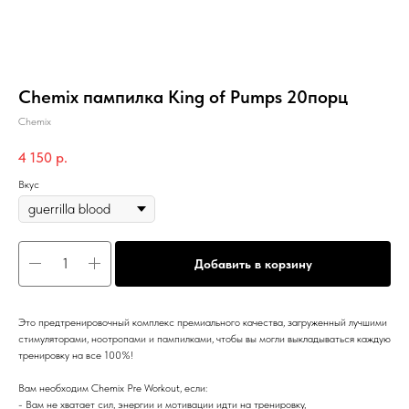
Chemix пампилка King of Pumps 20порц
Chemix
4 150
р.
Вкус
Добавить в корзину
Это предтренировочный комплекс премиального качества, загруженный лучшими
стимуляторами, ноотропами и пампилками, чтобы вы могли выкладываться каждую
тренировку на все 100%!
Вам необходим Chemix Pre Workout, если:
- Вам не хватает сил, энергии и мотивации идти на тренировку,