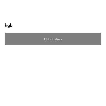
hgk
Out of stock