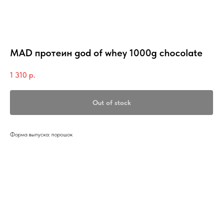
MAD протеин god of whey 1000g chocolate
1 310
р.
Out of stock
Форма выпуска: порошок