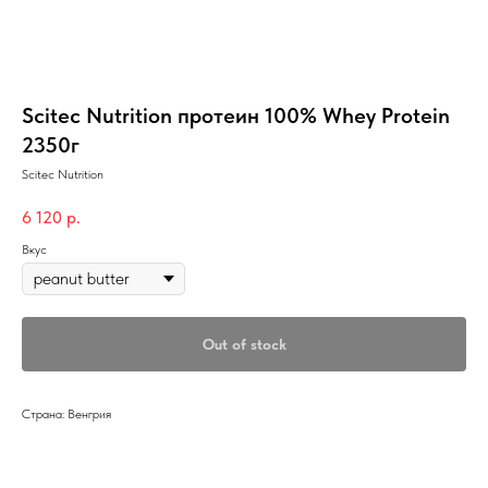
Scitec Nutrition протеин 100% Whey Protein
2350г
Scitec Nutrition
6 120
р.
Вкус
Out of stock
Страна: Венгрия