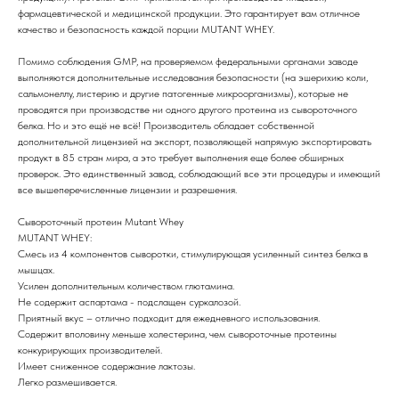
фармацевтической и медицинской продукции. Это гарантирует вам отличное
качество и безопасность каждой порции MUTANT WHEY.
Помимо соблюдения GMP, на проверяемом федеральными органами заводе
выполняются дополнительные исследования безопасности (на эшерихию коли,
сальмонеллу, листерию и другие патогенные микроорганизмы), которые не
проводятся при производстве ни одного другого протеина из сывороточного
белка. Но и это ещё не всё! Производитель обладает собственной
дополнительной лицензией на экспорт, позволяющей напрямую экспортировать
продукт в 85 стран мира, а это требует выполнения еще более обширных
проверок. Это единственный завод, соблюдающий все эти процедуры и имеющий
все вышеперечисленные лицензии и разрешения.
Сывороточный протеин Mutant Whey
MUTANT WHEY:
Смесь из 4 компонентов сыворотки, стимулирующая усиленный синтез белка в
мышцах.
Усилен дополнительным количеством глютамина.
Не содержит аспартама - подслащен суркалозой.
Приятный вкус – отлично подходит для ежедневного использования.
Содержит вполовину меньше холестерина, чем сывороточные протеины
конкурирующих производителей.
Имеет сниженное содержание лактозы.
Легко размешивается.