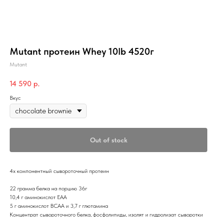
Mutant протеин Whey 10lb 4520г
Mutant
14 590
р.
Вкус
Out of stock
4х компонентный сывороточный протеин
22 грамма белка на порцию 36г
10,4 г аминокислот EAA
5 г аминокислот BCAA и 3,7 г глютамина
Концентрат сывороточного белка, фосфолипиды, изолят и гидролизат сыворотки