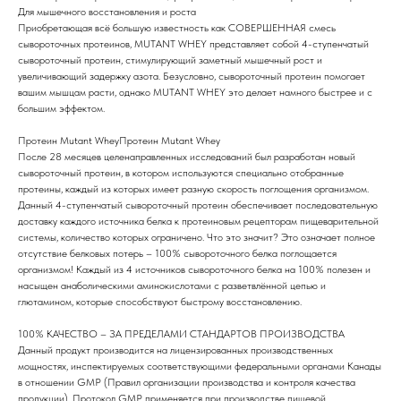
Для мышечного восстановления и роста
Приобретающая всё большую известность как СОВЕРШЕННАЯ смесь
сывороточных протеинов, MUTANT WHEY представляет собой 4-ступенчатый
сывороточный протеин, стимулирующий заметный мышечный рост и
увеличивающий задержку азота. Безусловно, сывороточный протеин помогает
вашим мышцам расти, однако MUTANT WHEY это делает намного быстрее и с
большим эффектом.
Протеин Mutant WheyПротеин Mutant Whey
После 28 месяцев целенаправленных исследований был разработан новый
сывороточный протеин, в котором используются специально отобранные
протеины, каждый из которых имеет разную скорость поглощения организмом.
Данный 4-ступенчатый сывороточный протеин обеспечивает последовательную
доставку каждого источника белка к протеиновым рецепторам пищеварительной
системы, количество которых ограничено. Что это значит? Это означает полное
отсутствие белковых потерь – 100% сывороточного белка поглощается
организмом! Каждый из 4 источников сывороточного белка на 100% полезен и
насыщен анаболическими аминокислотами с разветвлённой цепью и
глютамином, которые способствуют быстрому восстановлению.
100% КАЧЕСТВО – ЗА ПРЕДЕЛАМИ СТАНДАРТОВ ПРОИЗВОДСТВА
Данный продукт производится на лицензированных производственных
мощностях, инспектируемых соответствующими федеральными органами Канады
в отношении GMP (Правил организации производства и контроля качества
продукции). Протокол GMP применяется при производстве пищевой,