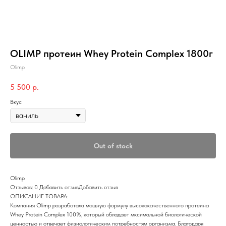
OLIMP протеин Whey Protein Complex 1800г
Olimp
5 500
р.
Вкус
Out of stock
Olimp
Отзывов: 0 Добавить отзывДобавить отзыв
ОПИСАНИЕ ТОВАРА:
Компания Olimp разработала мощную формулу высококачественного протеина
Whey Protein Complex 100%, который обладает мксимальной биологической
ценностью и отвечает физиологическим потребностям организма. Благодаря