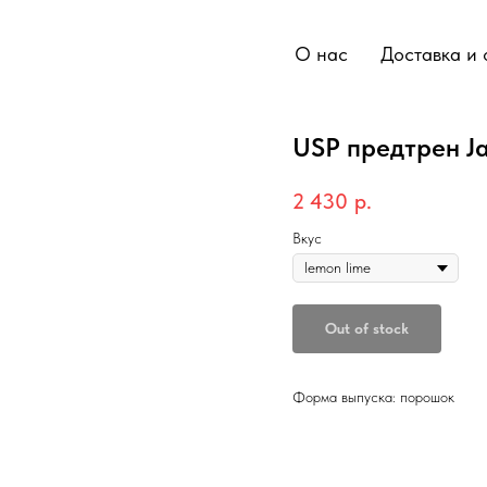
О нас
Доставка и 
USP предтрен J
2 430
р.
Вкус
Out of stock
Форма выпуска: порошок