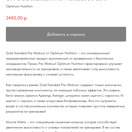
Optimum Nutrition
2480,00
р.
Добавить в корзину
Gold Standard Pre-Workout от Optimum Nutrition – это инновационный
предтренировочный продукт, выполненный из проверенных и безопасных
ингредиентов. Прием Pre-Workout Optimum Nutrition гарантированно улучшает
производительность на тренировках, а также увеличивает силу, выносливость,
ментальную фокусировку и снижает усталость.
Как говорилось ранее, Gold Standard Pre-Workout содержит только клинически
протестированные компоненты, не имеющие побочных эффектов. Это кофеин,
бета-аланин, креатин Креапур, Astragin, цитруллин малат, ацетил-L-карнитин, N-
ацетил-L-тирозин, а также цитрусовые биофлавоноиды. Все эти нутриенты
входят в состав уникальных комплексов, которые позволяют достичь невероятных
результатов на тренировке!
Muscle Matrix – это специальная мышечная матрица, которая способствует
увеличению выносливости и силовых показателей на тренировке. В ее состав