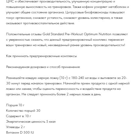
ЦНС и обеспечивает производительность, улучшенную концентрацию и
повышенную выносливость на тренировках. Также кофеин ускоряет метаболизм и
улучшает общее состояние организма. Цитрусовые биофлавоноиды повышают
тонус организма, снижают усталость, снижают уровень холестерина, а также
оказывают противовоспалительное действие.
Положительные отзывы Gold Standard Pre-Workout Optimum Nutrition позволяют
с уверенностью сказать, что данный предтренировочный комплекс перенесет
ваши тренировки на новый, неизведанный ранее уровень производительности!
Как принимать предтренировочные комплексы
Рекомендуемая дозировка и способ применения:
Размешайте каждую мерную ложку (10 г) с 180-240 мл воды и выпиваете за 20-
30 минут перед началом тренировки. Начинайте прием продукта с одной мерной
ложки или менее, чтобы оценить переносимость и воздействие продукта на
организм. Не следует принимать более 2 мерных ложек в день
Порция 10 г
Количество порций 30
Содержит в: 10 г
Энергетическая ценность 5 ккал
Углеводы 2 г
Витамин D 500 IU