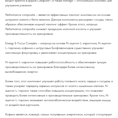
входит креатин в форме Creapure®, а также Astragin – оптимальный комплекс для
улучшения усвоения.
Performance composite – является эффективным пампинг-комплексом на основе
цитруллин малата и бета-аланина. Данные компоненты расширяют сосуды, таким
образом обеспечивая мощный пампинг-эффект. Кроме этого, матрица
Performance composite снижает продукцию молочной кислоты и улучшает
производительность на тренировках.
Energy & Focus Complex – матрица на основе N-ацетил-L-карнитина, N-ацетил-
L-тирозина, кофеина и цитрусовых биофлавоноидов существенно улучшает
ментальную фокусировку и увеличивает концентрацию на тренировке.
N-ацетил-L-карнитин повышает работоспособность и обеспечивает лучшую
производительность на тренировках благодаря более интенсивному
высвобождению энергии.
Более того, этот компонент улучшает работу головного мозга, сердца и сосудов, а
также ускоряет передачу нервных импульсов от мозга к мышечным клеткам. N-
ацетил-L-тирозин также способен повышать концентрацию, что позволяет
проводить более интенсивные и производительные тренировки. Кроме того, N-
ацетил-L-тирозин оказывает антикатаболическое воздействие, защищая мышцы
от воздействия кортизола.
Кофеин является, пожалуй, самым популярным энергетиком, который стимулирует