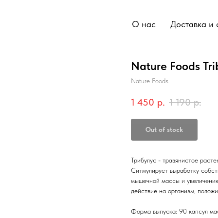
О нас
Доставка и 
Nature Foods Tri
Nature Foods
1 450
р.
1 190
р.
Out of stock
Трибулус - травянистое расте
Ситмулирует выработку собст
мышечной массы и увеличени
действие на организм, положи
Форма выпуска: 90 капсул ма