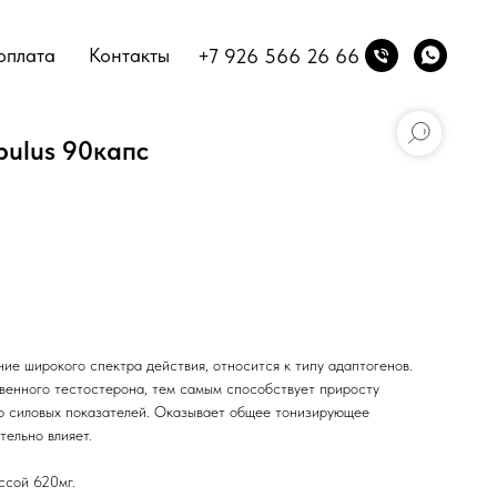
оплата
Контакты
+7 926 566 26 66
bulus 90капс
ние широкого спектра действия, относится к типу адаптогенов.
венного тестостерона, тем самым способствует приросту
ю силовых показателей. Оказывает общее тонизирующее
тельно влияет.
ссой 620мг.