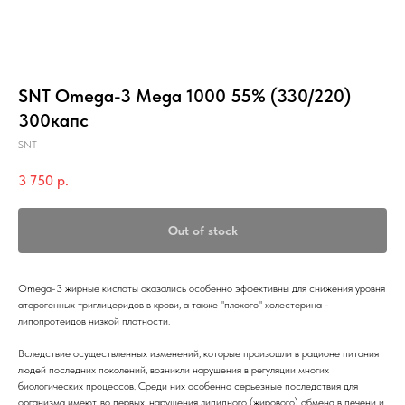
SNT Omega-3 Mega 1000 55% (330/220)
300капс
SNT
3 750
р.
Out of stock
Omega-3 жирные кислоты оказались особенно эффективны для снижения уровня
атерогенных триглицеридов в крови, а также "плохого" холестерина -
липопротеидов низкой плотности.
Вследствие осуществленных изменений, которые произошли в рационе питания
людей последних поколений, возникли нарушения в регуляции многих
биологических процессов. Среди них особенно серьезные последствия для
организма имеют, во первых, нарушения липидного (жирового) обмена в печени и