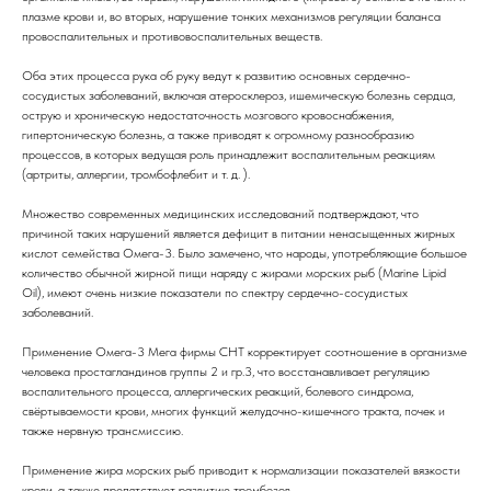
плазме крови и, во вторых, нарушение тонких механизмов регуляции баланса
провоспалительных и противовоспалительных веществ.
Оба этих процесса рука об руку ведут к развитию основных сердечно-
сосудистых заболеваний, включая атеросклероз, ишемическую болезнь сердца,
острую и хроническую недостаточность мозгового кровоснабжения,
гипертоническую болезнь, а также приводят к огромному разнообразию
процессов, в которых ведущая роль принадлежит воспалительным реакциям
(артриты, аллергии, тромбофлебит и т. д. ).
Множество современных медицинских исследований подтверждают, что
причиной таких нарушений является дефицит в питании ненасыщенных жирных
кислот семейства Омега-3. Было замечено, что народы, употребляющие большое
количество обычной жирной пищи наряду с жирами морских рыб (Marine Lipid
Oil), имеют очень низкие показатели по спектру сердечно-сосудистых
заболеваний.
Применение Омега-3 Мега фирмы СНТ корректирует соотношение в организме
человека простагландинов группы 2 и гр.3, что восстанавливает регуляцию
воспалительного процесса, аллергических реакций, болевого синдрома,
свёртываемости крови, многих функций желудочно-кишечного тракта, почек и
также нервную трансмиссию.
Применение жира морских рыб приводит к нормализации показателей вязкости
крови, а также препятствует развитию тромбозов.