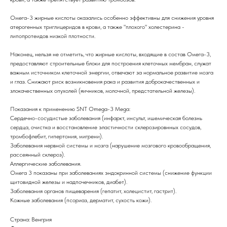
Омега-3 жирные кислоты оказались особенно эффективны для снижения уровня
атерогенных триглицеридов в крови, а также "плохого" холестерина -
липопротеидов низкой плотности.
Наконец, нельзя не отметить, что жирные кислоты, входящие в состав Омега-3,
предоставляют строительные блоки для построения клеточных мембран, служат
важным источником клеточной энергии, отвечают за нормальное развитие мозга
и глаз. Снижают риск возникновения рака и развития доброкачественных и
злокачественных опухолей (яичников, молочной, предстательной железы).
Показания к применению SNT Omega-3 Mega:
Сердечно-сосудистые заболевания (инфаркт, инсульт, ишемическая болезнь
сердца, очистка и восстановление эластичности склерозировнных сосудов,
тромбофлебит, гипертония, мигрени).
Заболевания нервной системы и мозга (нарушение мозгового кровообращения,
рассеянный склероз).
Аллергические заболевания.
Омега 3 показаны при заболеваниях эндокринной системы (снижение функции
щитовидной железы и надпочечников, диабет).
Заболевания органов пищеварения (гепатит, холецистит, гастрит).
Кожные заболевания (псориаз, дерматит, сухость кожи).
Страна: Венгрия