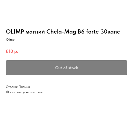
OLIMP магний Chela-Mag B6 forte 30капс
Olimp
810
р.
Out of stock
Страна: Польша
Форма выпуска: капсулы