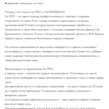
● укрепляет иммунную систему.
Почему стоит купить Iso PRO от NUTRIVERSUM?
Iso PRO – это яркий пример профессионального подхода к созданию
спортивного питания. В его основу положено сырье одного из лучших
производителей Fonterra, которое прошло многоуровневую обработку и
измельчение, а также было улучшено с помощью пищеварительных ферментов
бромелайна и папаина. Итогом стал высококачественный протеин с 86% белка в
каждой порции, лишенный бесполезных жиров, углеводов.
Он отлично размешивается, еще лучше усваивается, а главное, не вызывает
дискомфорта у спортсменов с непереносимостью лактозы. Более того, добавка
имеет широкую палитру вкусов, дополненную натуральными ингредиентами, а
также демократичную цену.
Рекомендации по применению Iso PRO:
в период сушки – количество порций неограниченно. Оптимально по одной
утром после пробуждения, между тренировками и приемами пищи, а также перед
сном;
для увеличения массы и спортивных показателей – по одной порции за 30 минут
до и сразу после тренировок. По желанию можно добавить утреннюю и
вечернюю порции;
в остальные дни/для укрепления иммунитета – одну порцию в первой половине
дня и/или перед сном.
Для приготовления одной порции вам понадобиться смешать один мерный