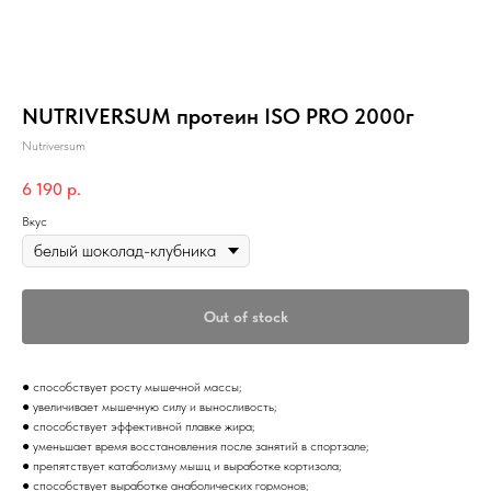
NUTRIVERSUM протеин ISO PRO 2000г
Nutriversum
6 190
р.
Вкус
Out of stock
● способствует росту мышечной массы;
● увеличивает мышечную силу и выносливость;
● способствует эффективной плавке жира;
● уменьшает время восстановления после занятий в спортзале;
● препятствует катаболизму мышц и выработке кортизола;
● способствует выработке анаболических гормонов;