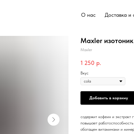
О нас
Доставка и 
Maxler изотоник
Maxler
1 250
р.
Вкус
Добавить в корзину
содержит кофеин и экстракт 
повышает работоспособность
обогащен витаминами и мине