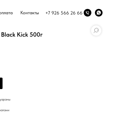
оплата
Контакты
+7 926 566 26 66
 Black Kick 500г
гуараны
ралами