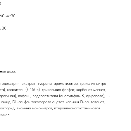
0
60 мкг30
кг30
ная доза.
тодекстрин, экстракт гуараны, ароматизатор, трикалия цитрат,
а), краситель (Е 150с), трикальция фосфат, карбонат магния,
ррагинан), кофеин, подсластители (ацесульфам К, сукралоза), L-
намид, DL-альфа- токоферола ацетат, кальция D-пантотенат,
рохлорид, тиамина мононитрат, птероилмоноглютаминовая
ламин.