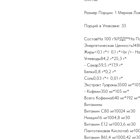
Размер Порции: 1 Мерная Лож
Порций в Упаковке: 33
СоставНа 100 г%РДД**На П
Энергетическая Ценность1488
Жиры<0,1 г*< 0,1 г*<br />- Н
Углеводы84,2 г*25,3 г*
- Сахар59,5 г*17,9 г*
Белки0,8 г*0,2 г*
Соль0,03 г*< 0,01 г*
Экстракт Гуараны3500 мг*10
- Кофеин350 мг*105 мг*
Всего Кофеина640 мг*192 мг*
Витамины
Витамин С80 мг10024 мг30
Ниацин16 мг1004,8 мг30
Витамин Е12 мг1003,6 мг30
Пантотеновая Кислота6 мг100
Витамин В61,4 мг1000,42 мг3