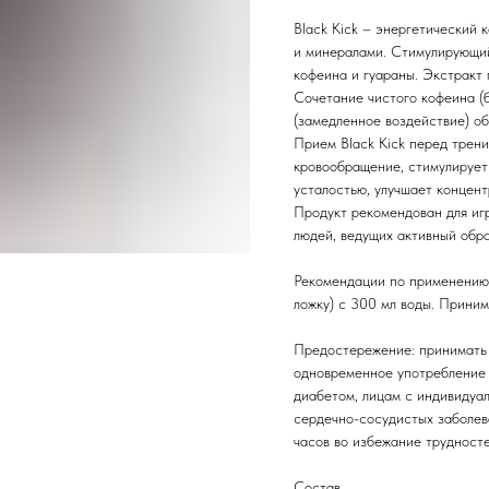
Black Kick – энергетический 
и минералами. Стимулирующий
кофеина и гуараны. Экстракт
Сочетание чистого кофеина (
(замедленное воздействие) об
Прием Black Kick перед трен
кровообращение, стимулирует
усталостью, улучшает концент
Продукт рекомендован для игр
людей, ведущих активный обра
Рекомендации по применению:
ложку) с 300 мл воды. Приним
Предостережение: принимать 
одновременное употребление 
диабетом, лицам с индивидуа
сердечно-сосудистых заболев
часов во избежание трудност
Состав