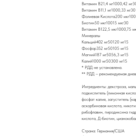
Витамин В21,4 мг1000,42 мг3
Витамин В11,1 мг1000,33 мг30
Фолиевая Кислота200 мкг100
Биотин50 мкг10015 мкг30
Витамин В122,5 мкг1000,75 м
Минералы
Кальций402 мг50120 мг15
Фосфор352 мг50105 мг15
Магний187 мг5056,3 мг15
Калий1000 мг50300 мг15
* РДД не установлена.
** РДД – рекомендуемая днев
Ингредиенты: декстроза, маль
подкислитель (лимонная кислот
фосфат калия, загуститель (ка
аскорбиновая кислота, никоти
рибофлавин, пиродиксина гид
кислота, Д-биотин, цианокоба
Страна: Германия/США