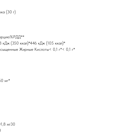
ка (30 г)
орцию%РДД**
 кДж (350 ккал)*446 кДж (105 ккал)*
асыщенные Жирные Кислоты< 0,1 г*< 0,1 г*
50 мг*
1,8 мг30
0