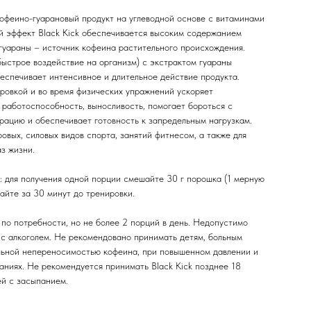
кофеино-гуарановый продукт на углеводной основе с витаминами
 эффект Black Kick обеспечивается высоким содержанием
 гуараны – источник кофеина растительного происхождения.
быстрое воздействие на организм) с экстрактом гуараны
еспечивает интенсивное и длительное действие продукта.
ировкой и во время физических упражнений ускоряет
 работоспособность, выносливость, помогает бороться с
рацию и обеспечивает готовность к запредельным нагрузкам.
овых, силовых видов спорта, занятий фитнесом, а также для
з жизни.
 для получения одной порции смешайте 30 г порошка (1 мерную
айте за 30 минут до тренировки.
по потребности, но не более 2 порций в день. Недопустимо
с алкоголем. Не рекомендовано принимать детям, больным
льной непереносимостью кофеина, при повышенном давлении и
аниях. Не рекомендуется принимать Black Kick позднее 18
ей с засыпанием.