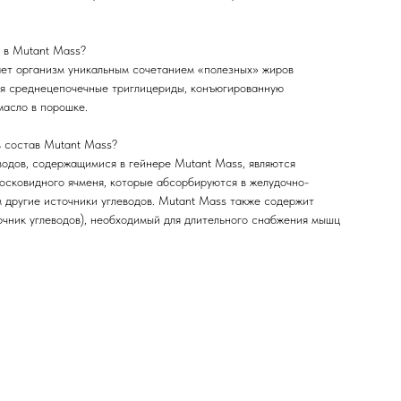
 в Mutant Mass?
ет организм уникальным сочетанием «полезных» жиров
ая среднецепочечные триглицериды, конъюгированную
масло в порошке.
в состав Mutant Mass?
одов, содержащимися в гейнере Mutant Mass, являются
восковидного ячменя, которые абсорбируются в желудочно-
 другие источники углеводов. Mutant Mass также содержит
очник углеводов), необходимый для длительного снабжения мышц