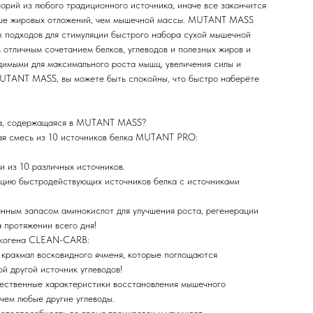
орий из любого традиционного источника, иначе все закончится
льше жировых отложений, чем мышечной массы. MUTANT MASS
х подходов для стимуляции быстрого набора сухой мышечной
 отличным сочетанием белков, углеводов и полезных жиров и
димыми для максимального роста мышц, увеличения силы и
UTANT MASS, вы можете быть спокойны, что быстро наберёте
ца, содержащаяся в MUTANT MASS?
ая смесь из 10 источников белка MUTANT PRO:
 из 10 различных источников.
цию быстродействующих источников белка с источниками
ным запасом аминокислот для улучшения роста, регенерации
 протяжении всего дня!
икогена CLEAN-CARB:
 крахмал восковидного ячменя, которые поглощаются
й другой источник углеводов!
чественные характеристики восстановления мышечного
 чем любые другие углеводы.