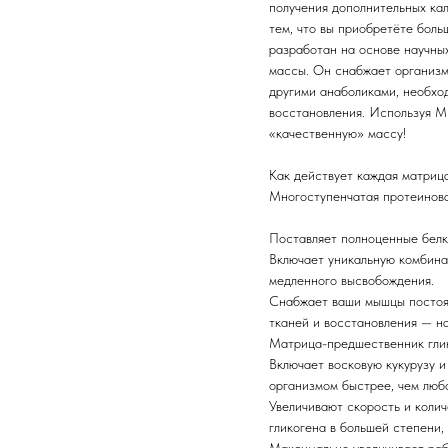
получения дополнительных кал
тем, что вы приобретёте бо
разработан на основе научны
массы. Он снабжает организм
другими анаболиками, необхо
восстановления. Используя M
«качественную» массу!
Как действует каждая матри
Многоступенчатая протеинов
Поставляет полноценные белки
Включает уникальную комбина
медленного высвобождения.
Снабжает ваши мышцы постоян
тканей и восстановления — на
Матрица-предшественник гл
Включает восковую кукурузу и
организмом быстрее, чем любо
Увеличивают скорость и коли
гликогена в большей степени,