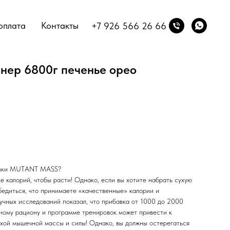
оплата
Контакты
+7 926 566 26 66
йнер 6800г печенье орео
бавки MUTANT MASS?
е калорий, чтобы расти! Однако, если вы хотите набрать сухую
бедиться, что принимаете «качественные» калории и
учных исследований показал, что прибавка от 1000 до 2000
чному рациону и программе тренировок может привести к
хой мышечной массы и силы! Однако, вы должны остерегаться