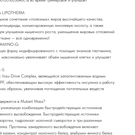
отоспособность во время тренировок и улучшает
ца LIPOTHERM:
льное сочетание «полезных» жиров высочайшего качества,
иглицериды, конъюгированную линолевую кислоту, а также
для улучшения мышечного роста, уменьшения жировых отложений
 ткани — всё одновременно!
а AMINO-G:
шую форму модифицированного с помощью энзимов глютамина,
й максимально увеличивает объём мышечной клетки и улучшает
-5:
с Insu-Drive Complex, являющийся запатентованным водным
PF, обеспечивающим высокую эффективность инсулина и работу
ким образом, увеличивая поглощение питательных веществ
одержатся в Mutant Mass?
 уникальную комбинацию быстродействующих источников
ленного высвобождения. Быстродействующие источники
оротки, гидролизат молочной сыворотки и три различных
елка. Протеины замедленного высвобождения включают
й казеин, концентрат молочного белка, альбумин яичного белка