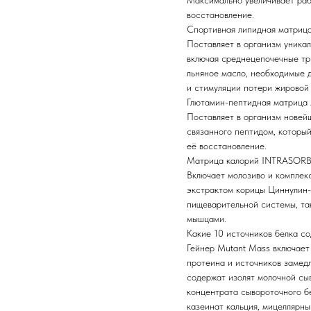
Максимально увеличивает раб
восстановление.
Спортивная липидная матри
Поставляет в организм уника
включая среднецепочечные тр
льняное масло, необходимые 
и стимуляции потери жировой
Глютамин-пептидная матриц
Поставляет в организм новей
связанного пептидом, которы
её восстановление.
Матрица калорий INTRASORB
Включает молозиво и комплек
экстрактом корицы Циннулин-
пищеварительной системы, та
мышцами.
Какие 10 источников белка с
Гейнер Mutant Mass включает
протеина и источников замед
содержат изолят молочной сыв
концентрата сывороточного б
казеинат кальция, мицеллярны