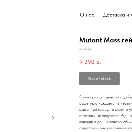
О нас
Доставка и 
Mutant Mass ге
Mutant
9 290
р.
Out of stock
В чём принцип действия до
Ваше тело нуждается в избытк
мышечную массу, то должны у
питательные вещества. Ряд на
калорий в день к вашему обы
существенному увеличению су