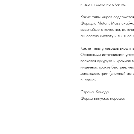
и изолят молочного белка.
Какие типы жиров содержатся
Формула Mutant Mass снабжа
высочайшего качества, включ
линолевую кислоту и льняное 
Какие типы углеводов входят 
Основными источниками углев
восковая кукуруза и крахмал 
кишечном тракте быстрее, чем
мальтодекстрин (сложный ист
энергией.
Страна: Канада
Форма выпуска: порошок