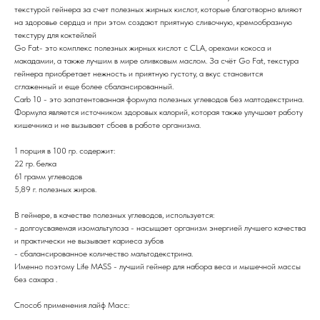
текстурой гейнера за счет полезных жирных кислот, которые благотворно влияют
на здоровье сердца и при этом создают приятную сливочную, кремообразную
текстуру для коктейлей
Go Fat- это комплекс полезных жирных кислот с CLA, орехами кокоса и
макадамии, а также лучшим в мире оливковым маслом. За счёт Go Fat, текстура
гейнера приобретает нежность и приятную густоту, а вкус становится
сглаженный и еще более сбалансированный.
Carb 10 - это запатентованная формула полезных углеводов без малтодекстрина.
Формула является источником здоровых калорий, которая также улучшает работу
кишечника и не вызывает сбоев в работе организма.
1 порция в 100 гр. содержит:
22 гр. белка
61 грамм углеводов
5,89 г. полезных жиров.
В гейнере, в качестве полезных углеводов, используется:
- долгоусваяемая изомальтулоза - насыщает организм энергией лучшего качества
и практически не вызывает кариеса зубов
- сбалансированное количество мальтодекстрина.
Именно поэтому Life MASS - лучший гейнер для набора веса и мышечной массы
без сахара .
Способ применения лайф Масс: