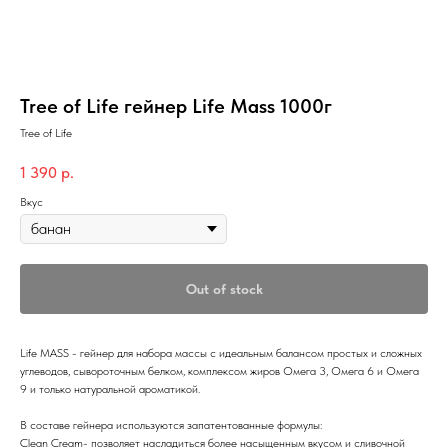
Tree of Life гейнер Life Mass 1000г
Tree of Life
1 390
р.
Вкус
Out of stock
Life MASS - гейнер для набора массы с идеальным балансом простых и сложных
углеводов, сывороточным белком, комплексом жиров Омега 3, Омега 6 и Омега
9 и только натуральной ароматикой.
В составе гейнера используются запатентованные формулы:
Clean Cream- позволяет насладиться более насыщенным вкусом и сливочной