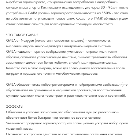
выработки гормона роста, что чрезвычайно востребовано в анаэробных и
силовых видах спорта. Как показали исследования, уже через 80 - 90мин после
употребления GABA уровень гормона роста увеличивается на 550% - что само
по себе является потрясающим показателем. Кроме того, ГАМК обладает рядом
самых полезных свойств для всего организма тренирующегося атлета.
ЧТО ТАКОЕ GABA ?
GABA от Noxygen (гамма-аминомасляная кислота) – аминокислота,
выполняющая роль нейромедиатора в центральной нервной системе.
GABA подавляет нервное возбуждение, уменьшает напряжение, и, таким
образом, оказывает успокаивающее действие, снимает тревожность, облегчает
засыпание и делает сон более глубоким, спокойным и продолжительным.
Качество сна, в свою очередь, важно для полноценного восстановления после
нагрузок и нормального течения метаболических процессов.
GABA обладает также нейропротекторными и нейротропными свойствами (что
обуславливает ее применение в медицинской практике для восстановления
функциональности мозга после травм и различных патологических состояний).
ЭФФЕКТЫ
Облегчает и ускоряет засыпание, что обеспечивает лучшую релаксацию и
обеспечивает более быстрое и качественное восстановление.
Увеличивает продукцию гормона роста, что потенциально ускоряет набор сухой
мышечной массы.
Оказывает ноотропное действие за счет активизации поглощения клетками