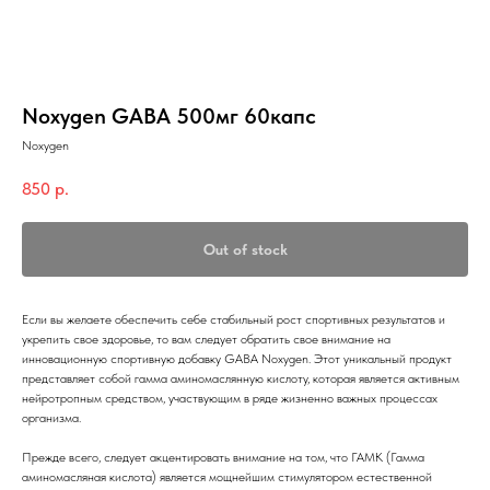
Noxygen GABA 500мг 60капс
Noxygen
850
р.
Out of stock
Если вы желаете обеспечить себе стабильный рост спортивных результатов и
укрепить свое здоровье, то вам следует обратить свое внимание на
инновационную спортивную добавку GABA Noxygen. Этот уникальный продукт
представляет собой гамма аминомаслянную кислоту, которая является активным
нейротропным средством, участвующим в ряде жизненно важных процессах
организма.
Прежде всего, следует акцентировать внимание на том, что ГАМК (Гамма
аминомасляная кислота) является мощнейшим стимулятором естественной