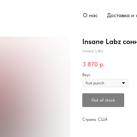
О нас
Доставка и 
Insane Labz сон
Insane Labz
3 870
р.
Вкус
Out of stock
Страна: США