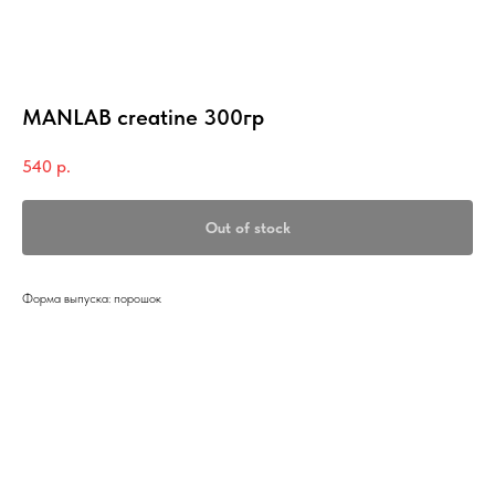
MANLAB creatine 300гр
540
р.
Out of stock
Форма выпуска: порошок