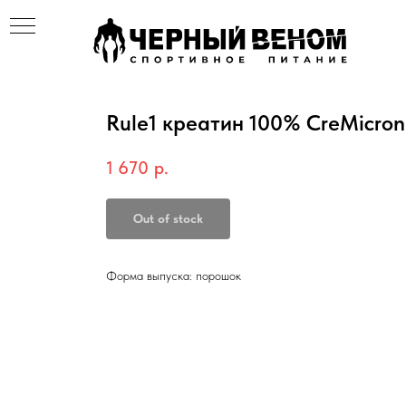
Rule1 креатин 100% CreMicron
1 670
р.
Out of stock
Форма выпуска: порошок