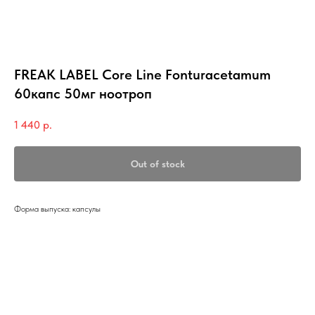
FREAK LABEL Core Line Fonturacetamum
60капс 50мг ноотроп
1 440
р.
Out of stock
Форма выпуска: капсулы