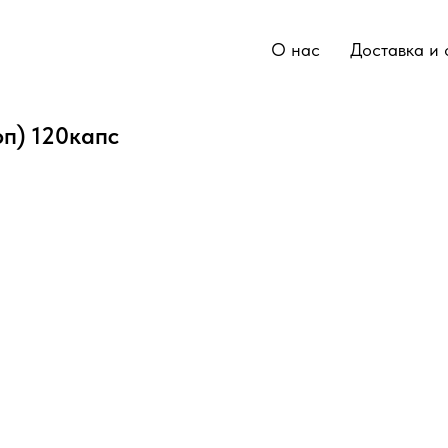
О нас
Доставка и 
оп) 120капс