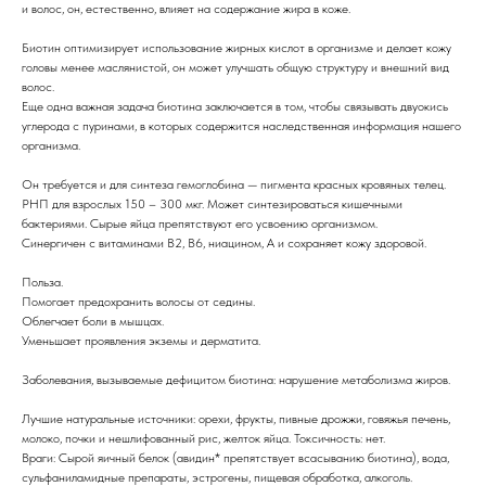
и волос, он, естественно, влияет на содержание жира в коже.
Биотин оптимизирует использование жирных кислот в организме и делает кожу
головы менее маслянистой, он может улучшать общую структуру и внешний вид
волос.
Еще одна важная задача биотина заключается в том, чтобы связывать двуокись
углерода с пуринами, в которых содержится наследственная информация нашего
организма.
Он требуется и для синтеза гемоглобина — пигмента красных кровяных телец.
РНП для взрослых 150 – 300 мкг. Может синтезироваться кишечными
бактериями. Сырые яйца препятствуют его усвоению организмом.
Синергичен с витаминами В2, В6, ниацином, А и сохраняет кожу здоровой.
Польза.
Помогает предохранить волосы от седины.
Облегчает боли в мышцах.
Уменьшает проявления экземы и дерматита.
Заболевания, вызываемые дефицитом биотина: нарушение метаболизма жиров.
Лучшие натуральные источники: орехи, фрукты, пивные дрожжи, говяжья печень,
молоко, почки и нешлифованный рис, желток яйца. Токсичность: нет.
Враги: Сырой яичный белок (авидин* препятствует всасыванию биотина), вода,
сульфаниламидные препараты, эстрогены, пищевая обработка, алкоголь.