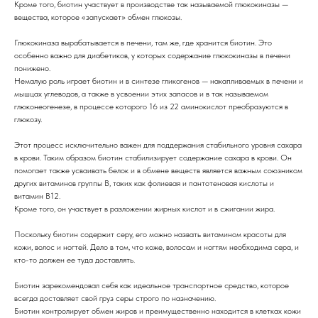
Кроме того, биотин участвует в производстве так называемой глюкокиназы —
вещества, которое «запускает» обмен глюкозы.
Глюкокиназа вырабатывается в печени, там же, где хранится биотин. Это
особенно важно для диабетиков, у которых содержание глюкокиназы в печени
понижено.
Немалую роль играет биотин и в синтезе гликогенов — накапливаемых в печени и
мышцах углеводов, а также в усвоении этих запасов и в так называемом
глюконеогенезе, в процессе которого 16 из 22 аминокислот преобразуются в
глюкозу.
Этот процесс исключительно важен для поддержания стабильного уровня сахара
в крови. Таким образом биотин стабилизирует содержание сахара в крови. Он
помогает также усваивать белок и в обмене веществ является важным союзником
других витаминов группы В, таких как фолиевая и пантотеновая кислоты и
витамин В12.
Кроме того, он участвует в разложении жирных кислот и в сжигании жира.
Поскольку биотин содержит серу, его можно назвать витамином красоты для
кожи, волос и ногтей. Дело в том, что коже, волосам и ногтям необходима сера, и
кто-то должен ее туда доставлять.
Биотин зарекомендовал себя как идеальное транспортное средство, которое
всегда доставляет свой груз серы строго по назначению.
Биотин контролирует обмен жиров и преимущественно находится в клетках кожи