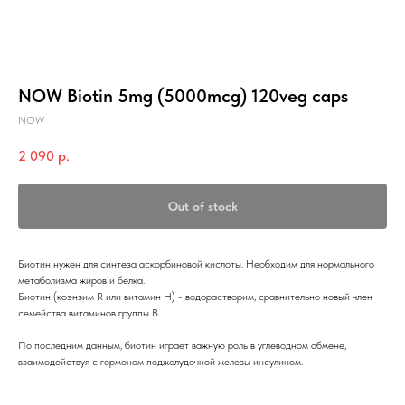
NOW Biotin 5mg (5000mcg) 120veg caps
NOW
2 090
р.
Out of stock
Биотин нужен для синтеза аскорбиновой кислоты. Необходим для нормального
метаболизма жиров и белка.
Биотин (коэнзим R или витамин Н) - водорастворим, сравнительно новый член
семейства витаминов группы В.
По последним данным, биотин играет важную роль в углеводном обмене,
взаимодействуя с гормоном поджелудочной железы инсулином.