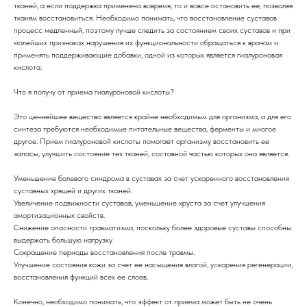
тканей, а если поддержка применена вовремя, то и вовсе остановить ее, позволяя
тканям восстановиться. Необходимо понимать, что восстановление суставов
процесс медленный, поэтому лучше следить за состоянием своих суставов и при
малейших признаках нарушения их функциональности обращаться к врачам и
применять поддерживающие добавки, одной из которых является гиалуроновая
кислота.
Что я получу от приема гиалуроновой кислоты?
Это ценнейшее вещество является крайне необходимым для организма, а для его
синтеза требуются необходимые питательные вещества, ферменты и многое
другое. Прием гиалуроновой кислоты помогает организму восстановить ее
запасы, улучшить состояние тех тканей, составной частью которых она является.
Уменьшение болевого синдрома в суставах за счет ускоренного восстановления
суставных хрящей и других тканей.
Увеличение подвижности суставов, уменьшение хруста за счет улучшения
амортизационных свойств.
Снижение опасности травматизма, поскольку более здоровые суставы способны
выдержать большую нагрузку.
Сокращение периоды восстановления после травмы.
Улучшение состояния кожи за счет ее насыщения влагой, ускорения регенерации,
восстановления функций всех ее слоев.
Конечно, необходимо понимать, что эффект от приема может быть не очень