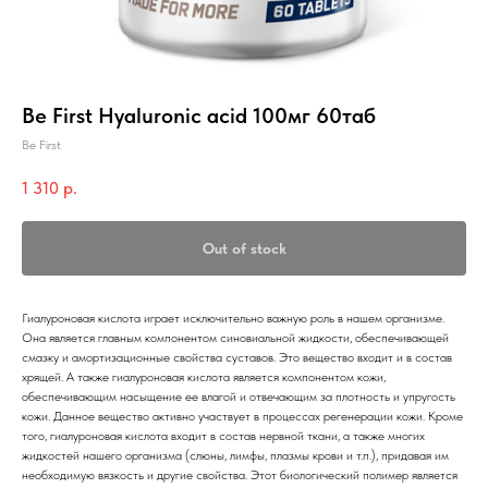
Be First Hyaluronic acid 100мг 60таб
Be First
1 310
р.
Out of stock
Гиалуроновая кислота играет исключительно важную роль в нашем организме.
Она является главным компонентом синовиальной жидкости, обеспечивающей
смазку и амортизационные свойства суставов. Это вещество входит и в состав
хрящей. А также гиалуроновая кислота является компонентом кожи,
обеспечивающим насыщение ее влагой и отвечающим за плотность и упругость
кожи. Данное вещество активно участвует в процессах регенерации кожи. Кроме
того, гиалуроновая кислота входит в состав нервной ткани, а также многих
жидкостей нашего организма (слюны, лимфы, плазмы крови и т.п.), придавая им
необходимую вязкость и другие свойства. Этот биологический полимер является