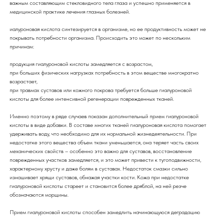
важным составляющим стекловидного тела глаза и успешно применяется в
медицинской практике лечения глазных болезней.
иалуроновая кислота синтезируется в организме, но ее продуктивность может не
покрывать потребности организма. Происходить это может по нескольким
причинам:
продукция гиалуроновой кислоты замедляется с возрастом,
при больших физических нагрузках потребность в этом веществе многократно
возрастает,
при травмах суставов или кожного покрова требуется больше гиалуроновой
кислоты для более интенсивной регенерации поврежденных тканей.
Именно поэтому в ряде случаев показан дополнительный прием гиалуроновой
кислоты в виде добавки. В составе многих тканей гиалуроновая кислота помогает
удерживать воду, что необходимо для их нормальной жизнедеятельности. При
недостатке этого вещества объем ткани уменьшается, она теряет часть своих
механических свойств – особенно это важно для суставов, восстановление
поврежденных участков замедляется, и это может привести к тугоподвижности,
характерному хрусту и даже болям в суставах. Недостаток смазки сильно
изнашивает хрящи суставов, обнажая участки кости. Кожа при недостатке
гиалуроновой кислоты стареет и становится более дряблой, на ней резче
обозначаются морщины.
Прием гиалуроновой кислоты способен замедлить начинающуюся деградацию