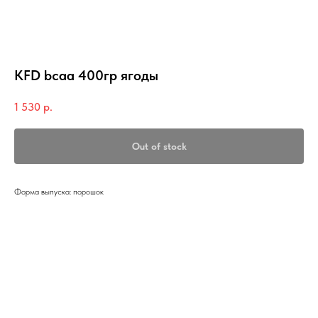
KFD bcaa 400гр ягоды
1 530
р.
Out of stock
Форма выпуска: порошок