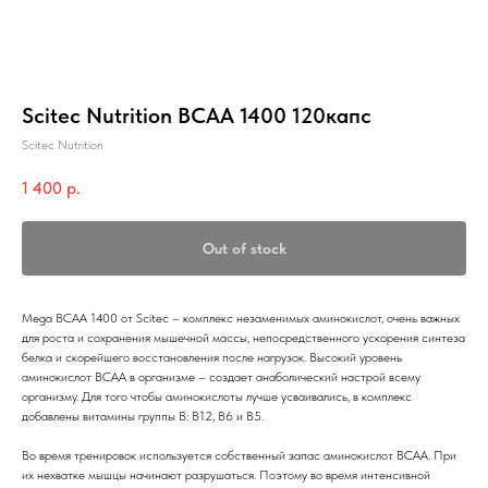
Scitec Nutrition BCAA 1400 120капс
Scitec Nutrition
1 400
р.
Out of stock
Mega BCAA 1400 от Scitec – комплекс незаменимых аминокислот, очень важных
для роста и сохранения мышечной массы, непосредственного ускорения синтеза
белка и скорейшего восстановления после нагрузок. Высокий уровень
аминокислот ВCAA в организме – создает анаболический настрой всему
организму. Для того чтобы аминокислоты лучше усваивались, в комплекс
добавлены витамины группы В: B12, B6 и B5.
Во время тренировок используется собственный запас аминокислот BCAA. При
их нехватке мышцы начинают разрушаться. Поэтому во время интенсивной