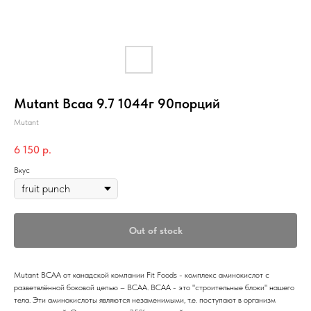
Mutant Bcaa 9.7 1044г 90порций
Mutant
6 150
р.
Вкус
Out of stock
Mutant BCAA от канадской компании Fit Foods - комплекс аминокислот с
разветвлённой боковой цепью – ВСАА. BCAA - это "строительные блоки" нашего
тела. Эти аминокислоты являются незаменимыми, т.е. поступают в организм