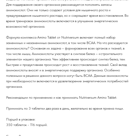
Для поддержания своего организма рекомендуется пополнять запасы
аминокислот. Они не только создают условия для мышечного роста и
предупреждения мышечного распада, но и сокращают время восстановления. Во
время тренировок аминокислоты включаются в улучшение энергетических
возможностей организма.
Формула комплекса Amino Tablet от Nutriversum включает полный набор
заменимых и незаменимых аминокислот, в том числе BCAA. На что расходуются
аминокислоты? Основная их задача – формирование всех органов и тканей, в
том числе мышц. Аминокислоты участвуют в синтезе белка – «строительного
элемента» нашего организма. Чем эффективнее происходит синтез белка, тем
быстрее и продуктивнее происходит рост и восстановление тканей. Свой вклад
аминокислоты вносят и в энергетическую поддержку организма. Особенно
полезными в решении данного вопроса могут быть BCAA. Данные аминокислоты
при необходимости включаются в удовлетворение энергетических потребностей
организма.
Рекомендации по применению и как принимать Nutriversum Amino Tablet:
Принимать по 3 таблетки два раза в день, желательно во время приема пищи.
Порций в упаковке:
350 таблеток - 116 порций.