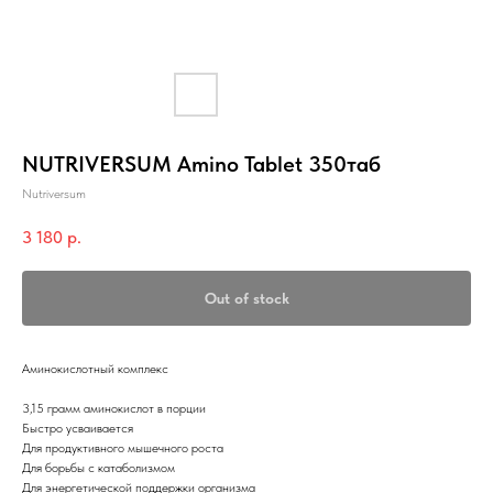
NUTRIVERSUM Amino Tablet 350таб
Nutriversum
3 180
р.
Out of stock
Аминокислотный комплекс
3,15 грамм аминокислот в порции
Быстро усваивается
Для продуктивного мышечного роста
Для борьбы с катаболизмом
Для энергетической поддержки организма