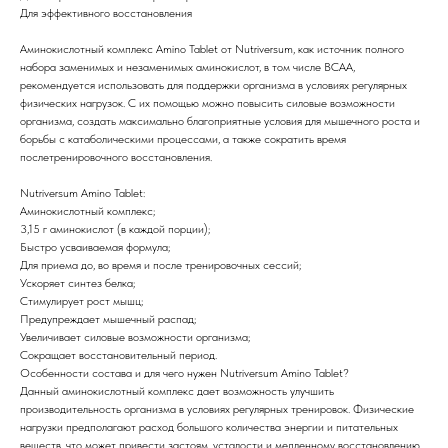
Для эффективного восстановления
Аминокислотный комплекс Amino Tablet от Nutriversum, как источник полного
набора заменимых и незаменимых аминокислот, в том числе BCAA,
рекомендуется использовать для поддержки организма в условиях регулярных
физических нагрузок. С их помощью можно повысить силовые возможности
организма, создать максимально благоприятные условия для мышечного роста и
борьбы с катаболическими процессами, а также сократить время
послетренировочного восстановления.
Nutriversum Amino Tablet:
Аминокислотный комплекс;
3,15 г аминокислот (в каждой порции);
Быстро усваиваемая формула;
Для приема до, во время и после тренировочных сессий;
Ускоряет синтез белка;
Стимулирует рост мышц;
Предупреждает мышечный распад;
Увеличивает силовые возможности организма;
Сокращает восстановительный период.
Особенности состава и для чего нужен Nutriversum Amino Tablet?
Данный аминокислотный комплекс дает возможность улучшить
производительность организма в условиях регулярных тренировок. Физические
нагрузки предполагают расход большого количества энергии и питательных
веществ, что может привести застоям, усталости и медленному восстановлению.